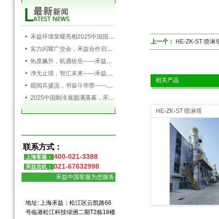
禾益环境荣耀亮相2025中国国际空调通风制冷及冷链产业展览会，以创新科技引领行业未来
上一个：
HE-ZK-ST 喷淋
实力闪耀广交会，禾益合作启新程——禾益环境第138届广交会圆满落幕
热度飙升，机遇纷呈——禾益环境持续发力，精彩依旧
净无止境，智汇未来——禾益环境亮相第138届广交会
相关产品
观阅兵盛况，书奋斗华章——禾益环境组织全体员工观看九三阅兵盛典
2025中国制冷展圆满落幕，禾益环境满载而归！
HE-ZK-ST 喷淋塔
联系方式：
400-021-3388
上海客服：
021-67632998
禾益总机：
禾益中国客服为您服务
成套空气过滤设备
成套空气过滤设
地址: 上海禾益：松江区云凯路66
号临港松江科技绿洲二期T2栋18楼