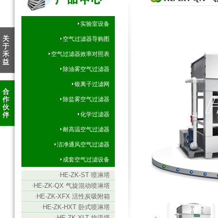
实验室设备
关
空气过滤器导购图
于
禾
空气过滤器效率对照表
益
除油雾空气过滤器
银离子过滤网
合
作
除盐雾空气过滤器
伙
伴
化学过滤器
耐高温空气过滤器
洁净通风空气过滤器
成套空气过滤设备
·
HE-ZK-ST 喷淋塔
·
HE-ZK-QX 气旋混动喷淋塔
·
HE-ZK-XFX 活性炭吸附箱
·
HE-ZK-HXT 卧式喷淋塔
·
HE-ZK-XLT 旋流塔