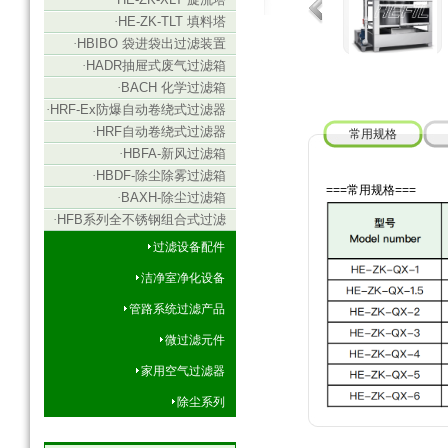
·
HE-ZK-TLT 填料塔
·
HBIBO 袋进袋出过滤装置
·
HADR抽屉式废气过滤箱
·
BACH 化学过滤箱
·
HRF-Ex防爆自动卷绕式过滤器
·
HRF自动卷绕式过滤器
常用规格
·
HBFA-新风过滤箱
·
HBDF-除尘除雾过滤箱
===常用规格===
·
BAXH-除尘过滤箱
·
HFB系列全不锈钢组合式过滤
箱
过滤设备配件
洁净室净化设备
管路系统过滤产品
微过滤元件
家用空气过滤器
除尘系列