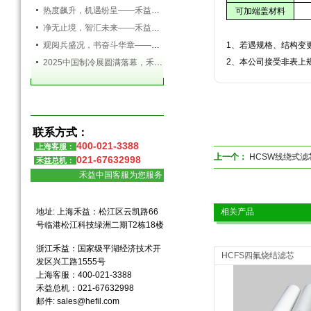
热度飙升，机遇纷呈——禾益环境持续发力，精彩依旧
可加端盖材料
净无止境，智汇未来——禾益环境亮相第138届广交会
观阅兵盛况，书奋斗华章——禾益环境组织全体员工观看九三阅兵盛典
1
、若遇规格、结构变
2
、本公司接受非表上
2025中国制冷展圆满落幕，禾益环境满载而归！
联系方式：
400-021-3388
上海客服：
上一个：
HCSW线绕式滤
021-67632998
禾益总机：
禾益中国客服为您服务
地址: 上海禾益：松江区云凯路66
相关产品
号临港松江科技绿洲二期T2栋18楼
浙江禾益：国家级平湖经济技术开
HCFS四氟烧结滤芯
发区兴工路1555号
上海客服：400-021-3388
禾益总机：021-67632998
邮件:
sales@hefil.com