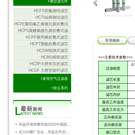
微过滤元件
·
HCFS四氟烧结滤芯
·
HCTI钛棒烧结滤芯
·
HCFE聚四氟乙烯微孔膜折叠式
滤芯
·
HCPS聚醚砜微孔膜折叠式滤
芯
·
HCPP聚丙烯折叠式滤芯
常用规格
·
HCPT聚酯折叠式滤芯
·
HCSW线绕式滤芯
·
HCMS熔喷滤芯
===主要技术参数===
·
HCDP大胖形百折滤芯
0.
过滤精度
·
HCGF 大胖型玻纤滤芯
家用空气过滤器
滤芯长度
滤芯外径
除尘系列
滤芯内径
最高工作温度
最高工作压力
正向耐压差
禾益环境荣耀亮相2025中国国际空调通风制冷及冷链产业展览会，以创新科技引领行业未来
反向耐压差
实力闪耀广交会，禾益合作启新程——禾益环境第138届广交会圆满落幕
接口型式