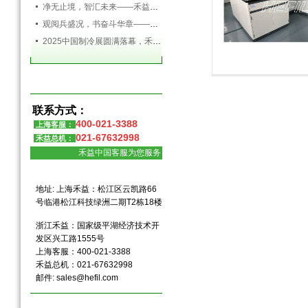
净无止境，智汇未来——禾益环境亮相第138届广交会
观阅兵盛况，书奋斗华章——禾益环境组织全体员工观看九三阅兵盛典
2025中国制冷展圆满落幕，禾益环境满载而归！
洁净通风空气过滤器
洁净通风空气过
联系方式：
400-021-3388
上海客服：
021-67632998
禾益总机：
禾益中国客服为您服务
地址: 上海禾益：松江区云凯路66
号临港松江科技绿洲二期T2栋18楼
浙江禾益：国家级平湖经济技术开
发区兴工路1555号
上海客服：400-021-3388
禾益总机：021-67632998
邮件:
sales@hefil.com