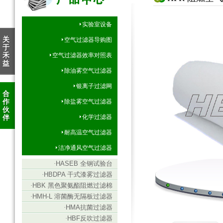
实验室设备
关
空气过滤器导购图
于
禾
空气过滤器效率对照表
益
除油雾空气过滤器
银离子过滤网
合
作
除盐雾空气过滤器
伙
伴
化学过滤器
耐高温空气过滤器
洁净通风空气过滤器
·
HASEB 全钢试验台
·
HBDPA 干式漆雾过滤器
·
HBK 黑色聚氨酯阻燃过滤棉
·
HMH-L 溶菌酶无隔板过滤器
·
HMA抗菌过滤器
·
HBF反吹过滤器