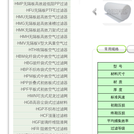
·
HMP无隔板高效超低阻PP过滤
器
·
HFU无隔板PTFE过滤器
·
HMU无隔板超高效空气过滤器
（ULPA）
·
HMG无隔板超高效液槽过滤器
（ULPA）
·
HMK无隔板超高效刀架式过滤
器（ULPA）
·
HMH无隔板高效空气过滤器
（HEPA）
·
HMV无隔板V型大风量空气过
滤器
常用规格
·
HTH有隔板空气过滤器
·
HBM化纤袋式中效空气过滤网
·
HBG玻纤袋式空气过滤网
型
号
·
HBP不织布袋式空气过滤网
材料
尺寸
·
HPM板式中效空气过滤网
材
质
·
HPP折叠式初效板式过滤器
·
HPF平板式初效空气过滤网
厚
度
·
HWN可洗式尼龙过滤网
标准
风速
·
HGB高容尘袋式过滤材料
初期压损
·
HGP不织布过滤网
终期压损
·
HCF顶蓬过滤棉
平均捕集效率
·
HGF玻璃纤维阻漆网
过滤等级
·
HFR 阻燃空气过滤棉