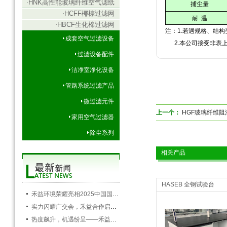
·
HNK高性能玻璃纤维空气滤纸
捕尘量
·
HCFF椰棕过滤网
耐
温
·
HBCF生化棉过滤网
注：1.若遇规格、结
成套空气过滤设备
2.本公司接受非表上
过滤设备配件
洁净室净化设备
管路系统过滤产品
微过滤元件
上一个：
HGF玻璃纤维阻
家用空气过滤器
除尘系列
相关产品
HASEB 全钢试验台
禾益环境荣耀亮相2025中国国际空调通风制冷及冷链产业展览会，以创新科技引领行业未来
实力闪耀广交会，禾益合作启新程——禾益环境第138届广交会圆满落幕
热度飙升，机遇纷呈——禾益环境持续发力，精彩依旧