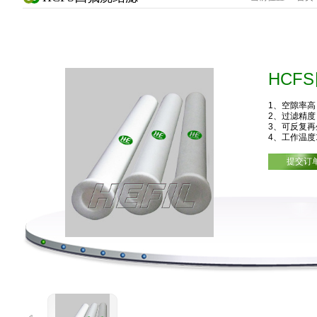
HCF
1、空隙率
2、过滤精度
3、可反复
4、工作温度
提交订