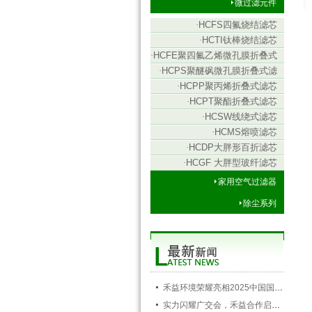
微过滤元件
·
HCFS四氟烧结滤芯
·
HCTI钛棒烧结滤芯
·
HCFE聚四氟乙烯微孔膜折叠式
滤芯
·
HCPS聚醚砜微孔膜折叠式滤
芯
·
HCPP聚丙烯折叠式滤芯
·
HCPT聚酯折叠式滤芯
·
HCSW线绕式滤芯
·
HCMS熔喷滤芯
·
HCDP大胖形百折滤芯
·
HCGF 大胖型玻纤滤芯
家用空气过滤器
除尘系列
禾益环境荣耀亮相2025中国国际空调通风制冷及冷链产业展览会，以创新科技引领行业未来
实力闪耀广交会，禾益合作启新程——禾益环境第138届广交会圆满落幕