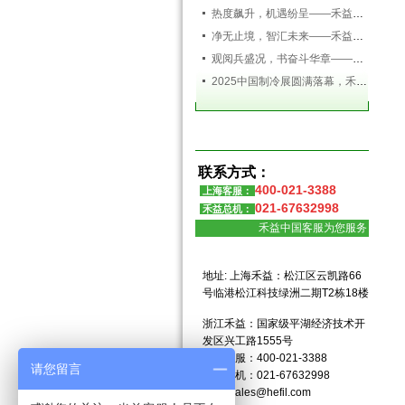
热度飙升，机遇纷呈——禾益环境持续发力，精彩依旧
净无止境，智汇未来——禾益环境亮相第138届广交会
观阅兵盛况，书奋斗华章——禾益环境组织全体员工观看九三阅兵盛典
2025中国制冷展圆满落幕，禾益环境满载而归！
微过滤元件
联系方式：
400-021-3388
上海客服：
021-67632998
禾益总机：
禾益中国客服为您服务
地址: 上海禾益：松江区云凯路66
号临港松江科技绿洲二期T2栋18楼
浙江禾益：国家级平湖经济技术开
发区兴工路1555号
上海客服：400-021-3388
请您留言
禾益总机：021-67632998
邮件:
sales@hefil.com