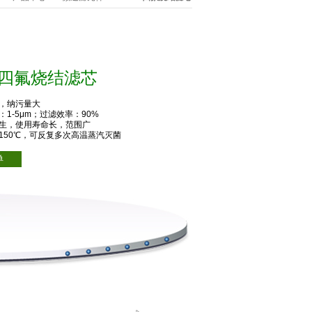
S四氟烧结滤芯
高，纳污量大
：1-5μm；过滤效率：90%
再生，使用寿命长，范围广
150℃，可反复多次高温蒸汽灭菌
单