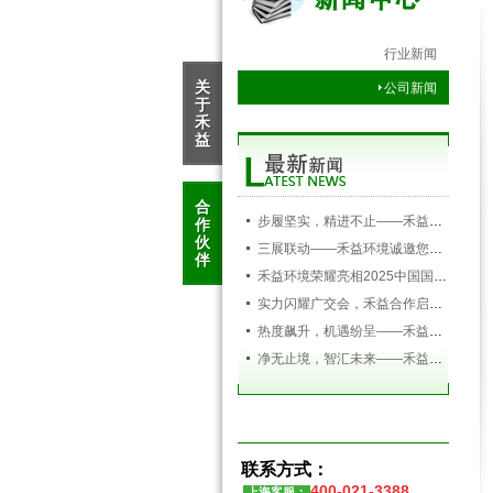
行业新闻
关
公司新闻
于
禾
益
合
步履坚实，精进不止——禾益环境2025年大事记
作
伙
三展联动——禾益环境诚邀您共赴2026上半年全球暖通制冷行业盛会
伴
禾益环境荣耀亮相2025中国国际空调通风制冷及冷链产业展览会，以创新科技引领行业未来
实力闪耀广交会，禾益合作启新程——禾益环境第138届广交会圆满落幕
热度飙升，机遇纷呈——禾益环境持续发力，精彩依旧
净无止境，智汇未来——禾益环境亮相第138届广交会
联系方式：
400-021-3388
上海客服：