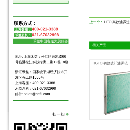
上一个：
HTO 高效油雾
联系方式：
400-021-3388
上海客服：
021-67632998
禾益总机：
禾益中国客服为您服务
相关产品
地址: 上海禾益：松江区云凯路66
号临港松江科技绿洲二期T2栋18楼
HGFO 初效玻纤油雾毡
浙江禾益：国家级平湖经济技术开
发区兴工路1555号
上海客服：400-021-3388
禾益总机：021-67632998
邮件:
sales@hefil.com
除油雾空气过滤器
除油雾空气过滤
扫一扫