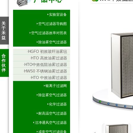
实验室设备
关
空气过滤器导购图
于
禾
空气过滤器效率对照表
益
除油雾空气过滤器
·
HGFO 初效玻纤油雾毡
合
·
HTO 高效油雾过滤器
作
·
HTO中效低阻油雾过滤器
伙
伴
·
HWS0 不锈钢油雾过滤器
·
HTO 中效油雾过滤器
银离子过滤网
除盐雾空气过滤器
化学过滤器
耐高温空气过滤器
洁净通风空气过滤器
成套空气过滤设备