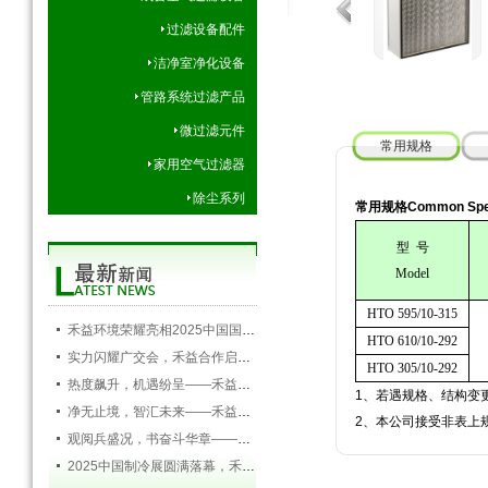
过滤设备配件
洁净室净化设备
管路系统过滤产品
微过滤元件
常用规格
家用空气过滤器
除尘系列
常用规格Common Speci
型
号
Model
HTO 595/10-315
禾益环境荣耀亮相2025中国国际空调通风制冷及冷链产业展览会，以创新科技引领行业未来
HTO 610/10-292
实力闪耀广交会，禾益合作启新程——禾益环境第138届广交会圆满落幕
HTO 305/10-292
热度飙升，机遇纷呈——禾益环境持续发力，精彩依旧
1、若遇规格、结构变
净无止境，智汇未来——禾益环境亮相第138届广交会
2、本公司接受非表上
观阅兵盛况，书奋斗华章——禾益环境组织全体员工观看九三阅兵盛典
2025中国制冷展圆满落幕，禾益环境满载而归！