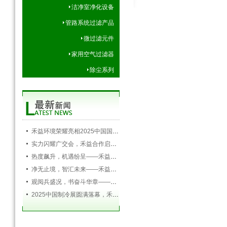
洁净室净化设备
管路系统过滤产品
微过滤元件
家用空气过滤器
除尘系列
禾益环境荣耀亮相2025中国国际空调通风制冷及冷链产业展览会，以创新科技引领行业未来
实力闪耀广交会，禾益合作启新程——禾益环境第138届广交会圆满落幕
热度飙升，机遇纷呈——禾益环境持续发力，精彩依旧
净无止境，智汇未来——禾益环境亮相第138届广交会
观阅兵盛况，书奋斗华章——禾益环境组织全体员工观看九三阅兵盛典
2025中国制冷展圆满落幕，禾益环境满载而归！