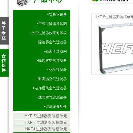
实验室设备
HKF-S过滤器安装框单
关
空气过滤器导购图
于
禾
空气过滤器效率对照表
益
除油雾空气过滤器
银离子过滤网
合
作
除盐雾空气过滤器
伙
过滤设备配件
过滤设备配件
伴
化学过滤器
耐高温空气过滤器
洁净通风空气过滤器
成套空气过滤设备
过滤设备配件
·
HKF-S过滤器安装框单元
·
HKF-H过滤器安装框单元
·
HKF-L过滤器安装框单元